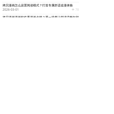
拷贝漫画怎么设置阅读模式？打造专属舒适追漫体验
2026-03-01
78
넶
拷贝漫画漫画软件看漫画卡顿？逐一排查让阅读流畅如初
2026-02-24
211
넶
拷贝漫画怎么精准追踪更新时间？掌握实时更新动态的必备技巧
2026-02-20
111
넶
上一页
1
/
3
下一页
Copyright © 2025-2026 拷贝漫画. All Rights Reserved
长沙天空数娱网络科技有限公司 版权所有
联系邮箱：txby666666@163.com
本软件已申请计算机软件著作权，已进行ICP备案，通过腾
讯手机管家、金山手机毒霸、360安全卫士、百度安全助手
检查，开发运营商：长沙天空数娱网络科技有限公司
湘ICP备2025128396号-17
湘公网安备76060708000086号