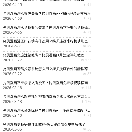
2026-04-15
91
넶
拷贝漫画怎么扫码登录？拷贝漫画APP扫码登录完整教程
2026-04-09
78
넶
拷贝漫画怎么切换账号登陆？拷贝漫画软件账号切换操作全攻略
2026-04-06
79
넶
拷贝漫画漫画排行榜有什么用？拷贝漫画排行榜功能全面解析
2026-04-01
89
넶
拷贝漫画怎么注销账号？拷贝漫画账号注销详细教程
2026-03-27
122
넶
拷贝漫画智能推荐系统怎么用？拷贝漫画软件智能推荐系统使用全攻略
2026-03-22
83
넶
拷贝漫画不登录怎么看漫画？拷贝漫画免登录畅读指南
2026-03-18
115
넶
拷贝漫画怎么精准找到想看的漫画？拷贝漫画官方网页漫画软件精准搜索全攻略
2026-03-13
176
넶
拷贝漫画怎么修改昵称？拷贝漫画APP漫画软件修改昵称详细教程
2026-03-10
74
넶
拷贝漫画更换头像详细教程-拷贝漫画怎么更换头像？
2026-03-05
56
넶