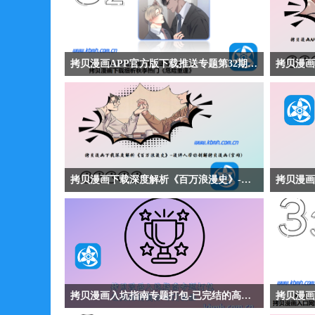
拷贝漫画APP官方版下载推送专题第32期-拷贝漫画下载细析秋季热门《危险重逢》
【拷贝漫画APP官方版下载推送专题第32期-拷贝漫
【拷贝漫画
画下载细析秋季热门《危险重逢》】拷贝漫画下载
你领略拷贝
细析都市职场爱情漫画《危险重逢》讲述车秀敏与
都市情感
新来的组长朴道贤针锋相对，却发现对方竟是五年
在女儿社
前不告而别的前任。作品生动描绘职场博弈与旧情
往与现在
复燃的精彩过程，看两人如何在误会与试探中重新
世界，探
拷贝漫画下载深度解析《百万浪漫史》-漫评人带你剖解拷贝漫画(官网)
靠近。
【拷贝漫画下载深度解析《百万浪漫史》-漫评人
【拷贝漫
带你剖解拷贝漫画(官网)】拷贝漫画下载深度解析
析】拷贝
都市爱情漫画《百万浪漫史》讲述主角因一笔特殊
版本兼容
的“一百万”而开启奇妙缘分的故事。作品探讨金钱
角度详细
与幸福的真谛，展现平凡生活中的不平凡浪漫，温
问题并恢
暖治愈，引人深思。
拷贝漫画入坑指南专题打包-已完结的高分冷门漫画