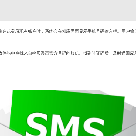
账户或登录现有账户时，系统会在相应界面显示手机号码输入框。用户输入
信收件箱中查找来自拷贝漫画官方号码的短信。找到验证码后，及时返回应