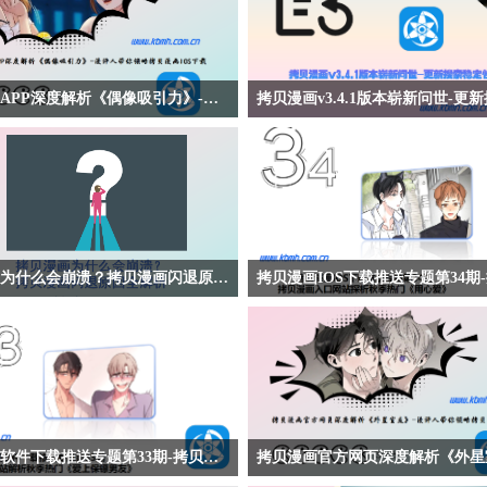
拷贝漫画APP深度解析《偶像吸引力》-漫评人带你领略拷贝漫画IOS下载
APP深度解析《偶像吸引力》-漫评人带
【拷贝漫画v3.4.1版本崭新问世-更新搜
漫画IOS下载】拷贝漫画APP深度解析
志】拷贝漫画v3.4.1新版发布！修复双
漫画《偶像吸引力》讲述前偶像歌手世勋
错位，订阅同步支持合并或覆盖，下载
交软件上被一位少女吸引，由此引发对过
件大小排序，优化旧系统图片搜索稳定
的深刻思考。作品细腻描绘中年人的内心
画APP官方版下载后即可体验更流畅的
讨梦想、责任与心动的边界。
功能。拷贝漫画下载请认准官方渠道，
拷贝漫画为什么会崩溃？拷贝漫画闪退原因全解析
新的漫画阅读工具。
画为什么会崩溃？拷贝漫画闪退原因全解
【拷贝漫画IOS下载推送专题第34期-拷
漫画崩溃闪退的原因分析及解决方法，从
网站探析秋季热门《用心爱》】拷贝漫
性、设备资源、网络异常和缓存冲突四个
探析都市爱情漫画《用心爱》讲述博美
讲解。免费漫画用户必看，帮助快速定位
对象求婚失败后，在醉酒意外中两人关
复顺畅阅读。
的甜蜜故事。这部作品细腻描绘从暗恋
的心路历程，温暖治愈，值得期待。
拷贝漫画软件下载推送专题第33期-拷贝漫画入口网站解析秋季热门《爱上保镖男友》