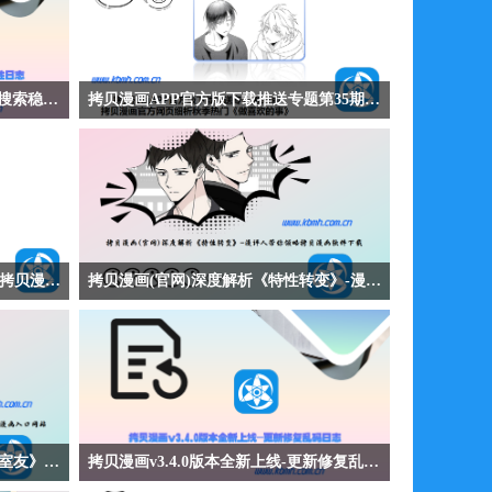
拷贝漫画v3.4.1版本崭新问世-更新搜索稳定性日志
拷贝漫画APP官方版下载推送专题第35期-拷贝漫画官方网页细析秋季热门《做喜欢的事》
索稳定性日
【拷贝漫画APP官方版下载推送专题第35期-拷贝漫
页模式滑动
画官方网页细析秋季热门《做喜欢的事》】拷贝漫
列表可按文
画APP官方版下载推送恋爱漫画《做喜欢的事》讲
性。拷贝漫
述安田与上川博之这对恋人在珍惜与勇气之间找到
阅读与管理
平衡，最终实现身心合一的热烈爱情故事。作品细
享受稳定更
腻描绘亲密关系中的成长与突破，展现真爱需要勇
拷贝漫画IOS下载推送专题第34期-拷贝漫画入口网站探析秋季热门《用心爱》
拷贝漫画(官网)深度解析《特性转变》-漫评人带你领略拷贝漫画软件下载
气与信任的深刻主题。
贝漫画入口
【拷贝漫画(官网)深度解析《特性转变》-漫评人带
画入口网站
你领略拷贝漫画软件下载】拷贝漫画(官网)深度解
犬老师暗恋
析都市情感漫画《特性转变》讲述李河镇十年后重
系发生转变
逢昔日同伴，对方已成为大公司总裁，两人在商业
到勇敢追爱
与情感的交织中重新审视过往的动人故事。作品深
刻探讨成长、遗憾与重逢，展现成年人在现实与初
拷贝漫画官方网页深度解析《外星室友》-漫评人带你领略拷贝漫画入口网站
拷贝漫画v3.4.0版本全新上线-更新修复乱码日志
心间的艰难抉择。