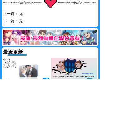
上一篇：
无
下一篇：
无
最近更新
拷贝漫画APP官方版下载推送专题第32期-拷贝漫画下载细析秋季热门《危险重逢》
拷贝漫画APP深度解析《偶像吸引力》-漫评人带你领略拷贝漫画IOS下载
拷贝漫画v3.4.1版本崭新问世-更新搜索稳定性日志
拷贝漫画APP官方版下载推送专题第35期-拷贝漫画官方网页细析秋季热门《做喜欢的事》