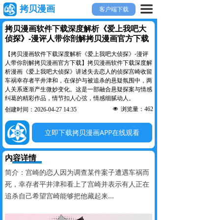
끀
拷贝漫画
客户端下载
拷贝漫画软件下载深度解析《爱上我吧大
侦探》-漫评人带你剖解拷贝漫画官方下载
【拷贝漫画软件下载深度解析《爱上我吧大侦探》-漫评
人带你剖解拷贝漫画官方下载】拷贝漫画软件下载深度解
析漫画《爱上我吧大侦探》讲述失去恋人的侦探宫崎收留
车祸幸存者平井津和，在保护与被追杀的悬疑氛围中，两
人关系逐渐产生微妙变化。这是一部融合悬疑探案与情感
纠葛的精彩作品，情节扣人心弦，情感细腻动人。
넶
浏览量：
462
创建时间：
2026-04-27
14:35
立即下载拷贝漫画APP在线观看
內容详情
简介：宫崎的恋人因为调查某件案子遭遇车祸而
死，幸存者平井津和看上了宫崎并表示有人正在
追杀自己希望宫崎能够把他藏起来...