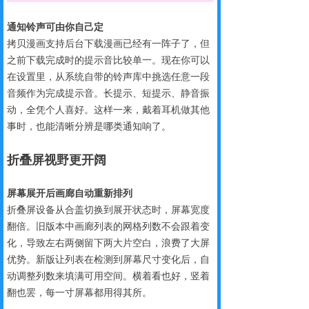
通知铃声可由你自己定
拷贝漫画支持后台下载漫画已经有一阵子了，但
之前下载完成时的提示音比较单一。现在你可以
在设置里，从系统自带的铃声库中挑选任意一段
音频作为完成提示音。长提示、短提示、静音振
动，全凭个人喜好。这样一来，戴着耳机做其他
事时，也能清晰分辨是哪类通知响了。
折叠屏视
野更开阔
屏幕展开后画廊自动重新排列
折叠屏设备从合盖切换到展开状态时，屏幕宽度
翻倍。旧版本中画廊列表的网格列数不会跟着变
化，导致左右两侧留下两大片空白，浪费了大屏
优势。新版让列表在检测到屏幕尺寸变化后，自
动调整列数来填满可用空间。横着看也好，竖着
翻也罢，每一寸屏幕都用得其所。