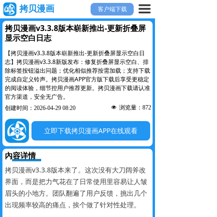
끀
拷贝漫画
客户端下载
拷贝漫画v3.3.8版本崭新推出-更新折叠屏
显示空白日志
【拷贝漫画v3.3.8版本崭新推出-更新折叠屏显示空白日
志】拷贝漫画v3.3.8新版发布：修复折叠屏显示空白、排
除标签按钮溢出问题；优化相似推荐按需加载；支持下载
完成自定义铃声。拷贝漫画APP官方版下载后享受更稳定
的阅读体验，细节控用户推荐更新。拷贝漫画下载请认准
官方渠道，安全无广告。
넶
浏览量：
872
创建时间：
2026-04-29
08:20
立即下载拷贝漫画APP在线观看
內容详情
拷贝漫画v3.3.8版本来了。这次没有大刀阔斧改
界面，而是把力气花在了日常使用里容易让人皱
眉头的小地方。团队翻遍了用户反馈，挑出几个
出现频率较高的痛点，挨个做了针对性处理。