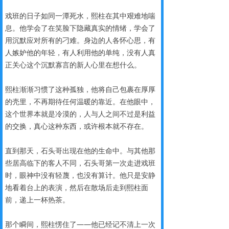
戏班的日子如同一潭死水，熙柱在其中艰难地喘
息。他学会了在笑脸下隐藏真实的情绪，学会了
用沉默应对所有的刁难。身边的人各怀心思，有
人嫉妒他的年轻，有人利用他的单纯，没有人真
正关心这个沉默寡言的新人心里在想什么。
熙柱渐渐习惯了这种孤独，他将自己包裹在厚厚
的壳里，不再期待任何温暖的靠近。在他眼中，
这个世界本就是冷漠的，人与人之间不过是利益
的交换，真心这种东西，或许根本就不存在。
直到那天，石头哥出现在他的生命中。与其他那
些居高临下的客人不同，石头哥第一次走进戏班
时，眼神中没有轻蔑，也没有算计。他只是安静
地看着台上的表演，然后在散场后走到熙柱面
前，递上一杯热茶。
那个瞬间，熙柱愣住了——他已经记不清上一次