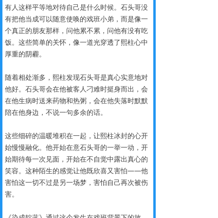
有人这样平等地对待自己是什么时候。石头哥没
有把他当成可以随意使唤的戏班小弟，而是像一
个真正的朋友那样，问他累不累，问他有没有吃
饭。这些简单的关怀，像一道光穿透了熙柱心中
厚重的阴霾。
随着相处渐多，熙柱发现石头哥是真心实意地对
他好。石头哥会在他被客人刁难时挺身而出，会
在他生病时送来药物和热粥，会在他失落时默默
陪在他身边，不说一句多余的话。
这些细碎的温暖堆积在一起，让熙柱冰封的心开
始慢慢融化。他开始在意石头哥的一举一动，开
始期待每一次见面，开始在不自觉中露出真心的
笑容。这种陌生的感觉让他既欣喜又害怕——他
害怕这一切不过是另一场梦，害怕自己再次被伤
害。
《染成靛蓝》通过这个发生在戏班背景下的故