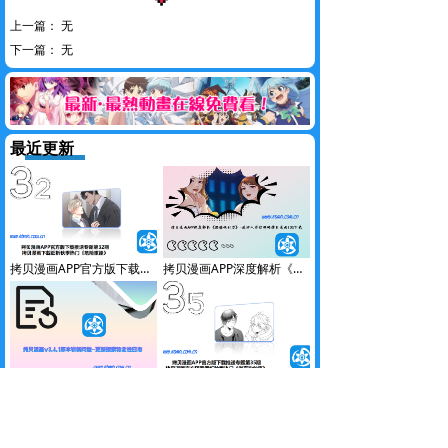
上一篇：
无
下一篇：
无
最近更新
拷贝漫画APP官方版下载推送专题第32期-拷贝漫画下载细析秋季热门《危险重逢》
拷贝漫画APP深度解析《偶像吸引力》-漫评人带你领略拷贝漫画IOS下载
拷贝漫画v3.4.1版本崭新问世-更新搜索稳定性日志
拷贝漫画APP官方版下载推送专题第35期-拷贝漫画官方网页细析秋季热门《做喜欢的事》