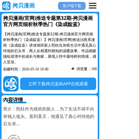
끀
拷贝漫画
客户端下载
拷贝漫画(官网)推送专题第32期-拷贝漫画
官方网页细析秋季热门《染成靛蓝》
【拷贝漫画(官网)推送专题第32期-拷贝漫画官方网页细
析秋季热门《染成靛蓝》】拷贝漫画(官网)推送治愈系漫
画《染成靛蓝》讲述戏班新人熙柱在灰暗生活中遇见真心
待他的石头哥，两人从相遇到相知的温暖故事。作品细腻
描绘逆境中的成长与救赎，展现人性中最纯粹的情感，感
人至深。
넶
浏览量：
168
创建时间：
2026-05-10
10:40
立即下载拷贝漫画APP在线观看
內容详情
简介：熙柱作为戏班的新人，为了生活不得不向
有钱人低头。直到某天，他遇见了真心对待他的
石头哥...